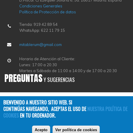
D.Fiscal: C/ Ezequiel Solana 6, 5a. 28017 Madrid. España
Condiciones Generales
Política de Protección de datos
Tienda: 919 42 89 54
WhatsApp: 622 11 79 15
mitablerum@gmail.com
Horario de Atención al Cliente:
Lunes: 17:00 a 20:30
Martes a Sábado de 11:00 a 14:00 y de 17:00 a 20:30
PREGUNTAS
Y SUGERENCIAS
BIENVENIDO A NUESTRO SITIO WEB. SI
CONTINÚAS NAVEGANDO, ACEPTAS EL USO DE
NUESTRA POLÍTICA DE
COOKIES
EN TU ORDENADOR.
Copyright © 2026
TABLERUM
| All Rights Reserved
Acepto
Ver política de cookies