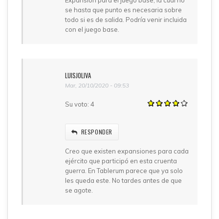
Expansion para el juego base, la cual no
se hasta que punto es necesaria sobre
todo si es de salida. Podría venir incluida
con el juego base.
LUISJOLIVA
Mar, 20/10/2020 - 09:53
Su voto:
4
RESPONDER
Creo que existen expansiones para cada
ejército que participó en esta cruenta
guerra. En Tablerum parece que ya solo
les queda este. No tardes antes de que
se agote.