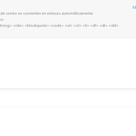
M
 de correo se convierten en enlaces automáticamente.
os.
trong> <cite> <blockquote> <code> <ul> <ol> <li> <dl> <dt> <dd>