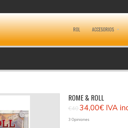
ROL
ACCESORIOS
ROME & ROLL
34,00€
IVA in
€40
3
Opiniones