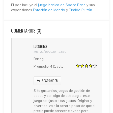
El pac incluye el
juego básico de Space Base
y sus
expansiones
Estación de Mando
y
Tímido Plutón
COMENTARIOS (3)
LUISJOLIVA
Mié, 21/10/2020 - 23:30
Rating:
Promedio:
4
(
1
voto)
RESPONDER
Si te gustan los juegos de gestión de
dados y con algo de estrategia, este
juego se ajusta a tus gustos. Original y
divertido, vale la pena a pesar de que el
precio puede parecer elevado pero