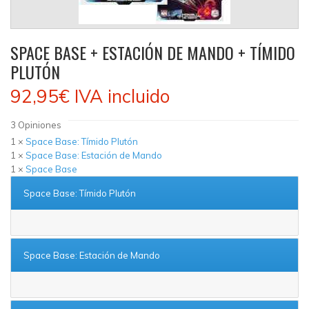
SPACE BASE + ESTACIÓN DE MANDO + TÍMIDO
PLUTÓN
92,95€
IVA incluido
3
Opiniones
1 ×
Space Base: Tímido Plutón
1 ×
Space Base: Estación de Mando
1 ×
Space Base
Space Base: Tímido Plutón
Space Base: Estación de Mando