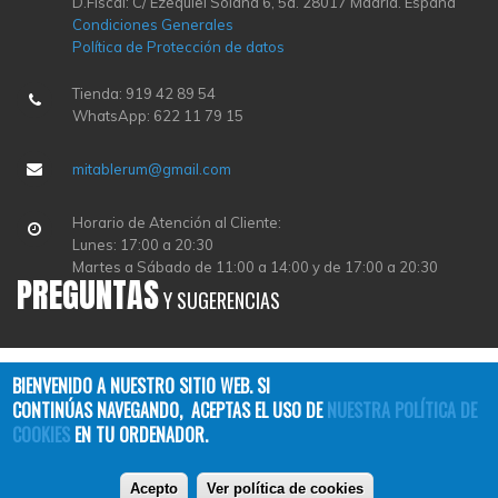
D.Fiscal: C/ Ezequiel Solana 6, 5a. 28017 Madrid. España
Condiciones Generales
Política de Protección de datos
Tienda: 919 42 89 54
WhatsApp: 622 11 79 15
mitablerum@gmail.com
Horario de Atención al Cliente:
Lunes: 17:00 a 20:30
Martes a Sábado de 11:00 a 14:00 y de 17:00 a 20:30
PREGUNTAS
Y SUGERENCIAS
BIENVENIDO A NUESTRO SITIO WEB. SI
CONTINÚAS NAVEGANDO, ACEPTAS EL USO DE
NUESTRA POLÍTICA DE
COOKIES
EN TU ORDENADOR.
Copyright © 2026
TABLERUM
| All Rights Reserved
Acepto
Ver política de cookies