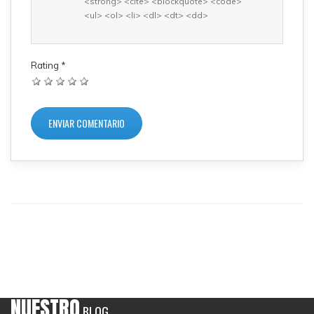
<strong> <cite> <blockquote> <code>
<ul> <ol> <li> <dl> <dt> <dd>
Rating
*
NUESTRO
BLOG