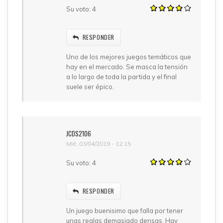
Su voto:
4
RESPONDER
Uno de los mejores juegos temáticos que
hay en el mercado. Se masca la tensión
a lo largo de toda la partida y el final
suele ser épico.
JCDS2106
Mié, 03/04/2019 - 12:15
Su voto:
4
RESPONDER
Un juego buenisimo que falla por tener
unas reglas demasiado densas. Hay