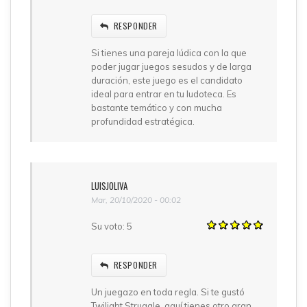
RESPONDER
Si tienes una pareja lúdica con la que
poder jugar juegos sesudos y de larga
duración, este juego es el candidato
ideal para entrar en tu ludoteca. Es
bastante temático y con mucha
profundidad estratégica.
LUISJOLIVA
Mar, 20/10/2020 - 00:02
Su voto:
5
RESPONDER
Un juegazo en toda regla. Si te gustó
Twilight Struggle, aquí tienes otro gran