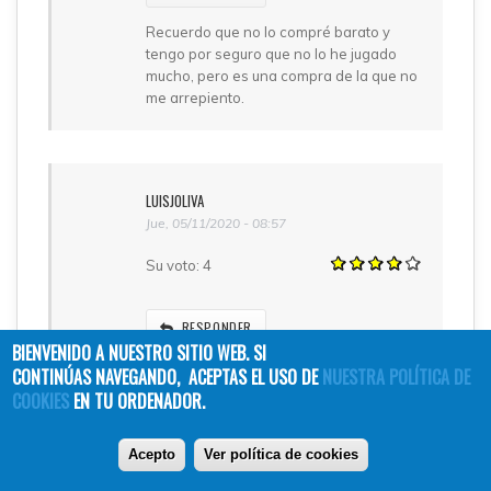
Recuerdo que no lo compré barato y
tengo por seguro que no lo he jugado
mucho, pero es una compra de la que no
me arrepiento.
LUISJOLIVA
Jue, 05/11/2020 - 08:57
Su voto:
4
RESPONDER
BIENVENIDO A NUESTRO SITIO WEB. SI
Mayday ofrece fundas específicas para
CONTINÚAS NAVEGANDO, ACEPTAS EL USO DE
NUESTRA POLÍTICA DE
las cartas de este juego. Parece ser que
COOKIES
EN TU ORDENADOR.
no son de un tamaño habitual.
Acepto
Ver política de cookies