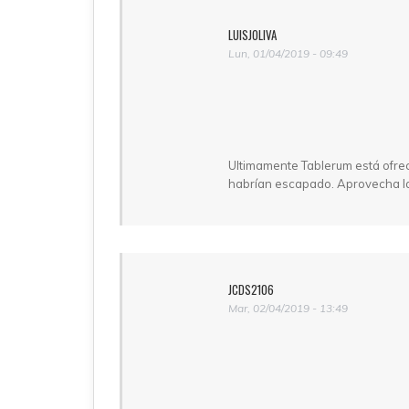
LUISJOLIVA
Lun, 01/04/2019 - 09:49
Ultimamente Tablerum está ofreci
habrían escapado. Aprovecha la
JCDS2106
Mar, 02/04/2019 - 13:49