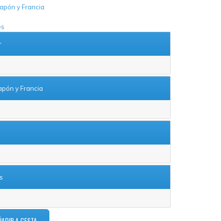
Japón y Francia
es
r
apón y Francia
s