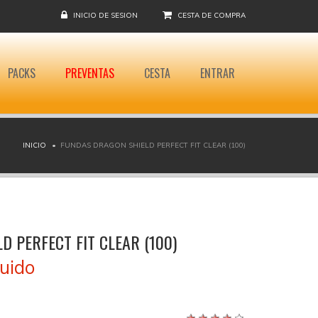
INICIO DE SESION
CESTA DE COMPRA
PACKS
PREVENTAS
CESTA
ENTRAR
INICIO
FUNDAS DRAGON SHIELD PERFECT FIT CLEAR (100)
 PERFECT FIT CLEAR (100)
luido