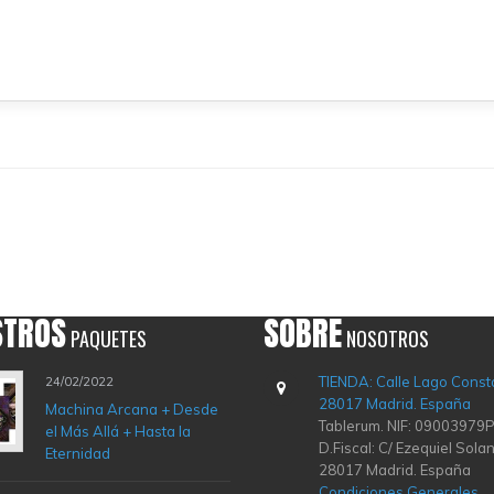
STROS
SOBRE
PAQUETES
NOSOTROS
TIENDA: Calle Lago Const
24/02/2022
28017 Madrid. España
Machina Arcana + Desde
Tablerum. NIF: 09003979P
el Más Allá + Hasta la
D.Fiscal: C/ Ezequiel Solan
Eternidad
28017 Madrid. España
Condiciones Generales