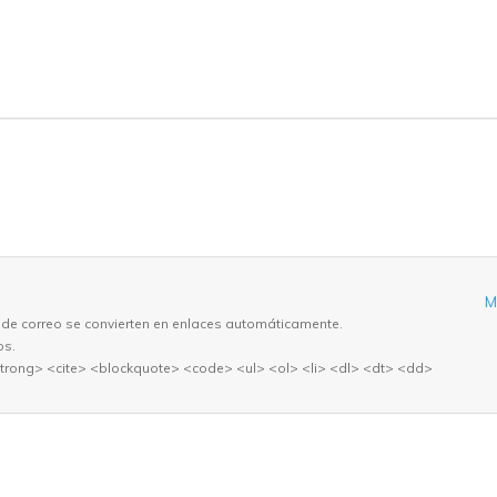
M
 de correo se convierten en enlaces automáticamente.
os.
trong> <cite> <blockquote> <code> <ul> <ol> <li> <dl> <dt> <dd>