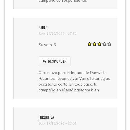
campaña correspondiente.
PABLO
Sáb, 17/10/2020 - 17:52
Su voto:
3
RESPONDER
Otro mazo para El legado de Dunwich.
¿Cuántos llevamos ya? Van a faltar cajas
para tanta carta. En todo caso, la
campaña en sí está bastante bien
LUISJOLIVA
Sáb, 17/10/2020 - 23:51