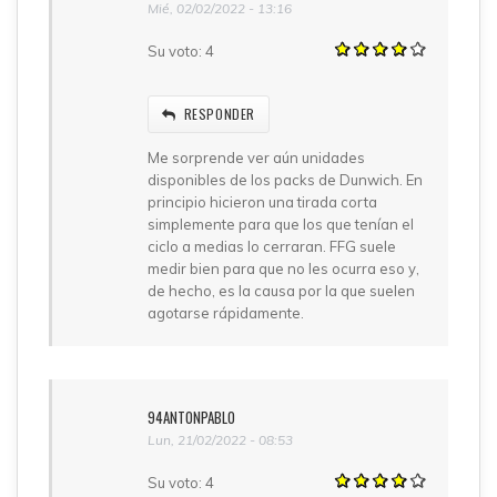
Mié, 02/02/2022 - 13:16
Su voto:
4
RESPONDER
Me sorprende ver aún unidades
disponibles de los packs de Dunwich. En
principio hicieron una tirada corta
simplemente para que los que tenían el
ciclo a medias lo cerraran. FFG suele
medir bien para que no les ocurra eso y,
de hecho, es la causa por la que suelen
agotarse rápidamente.
94ANTONPABLO
Lun, 21/02/2022 - 08:53
Su voto:
4