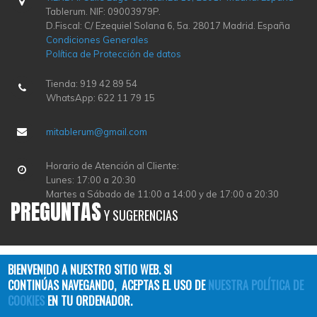
Tablerum. NIF: 09003979P.
D.Fiscal: C/ Ezequiel Solana 6, 5a. 28017 Madrid. España
Condiciones Generales
Política de Protección de datos
Tienda: 919 42 89 54
WhatsApp: 622 11 79 15
mitablerum@gmail.com
Horario de Atención al Cliente:
Lunes: 17:00 a 20:30
Martes a Sábado de 11:00 a 14:00 y de 17:00 a 20:30
PREGUNTAS
Y SUGERENCIAS
BIENVENIDO A NUESTRO SITIO WEB. SI
CONTINÚAS NAVEGANDO, ACEPTAS EL USO DE
NUESTRA POLÍTICA DE
COOKIES
EN TU ORDENADOR.
Copyright © 2026
TABLERUM
| All Rights Reserved