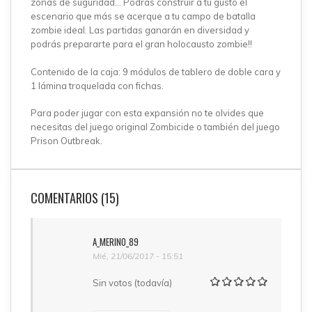
zonas de suguridad... Podrás construir a tu gusto el
escenario que más se acerque a tu campo de batalla
zombie ideal. Las partidas ganarán en diversidad y
podrás prepararte para el gran holocausto zombie!!
Contenido de la caja: 9 módulos de tablero de doble cara y
1 lámina troquelada con fichas.
Para poder jugar con esta expansión no te olvides que
necesitas del juego original Zombicide o también del juego
Prison Outbreak.
COMENTARIOS (15)
A_MERINO_89
Mié, 21/06/2017 - 15:51
Sin votos (todavía)