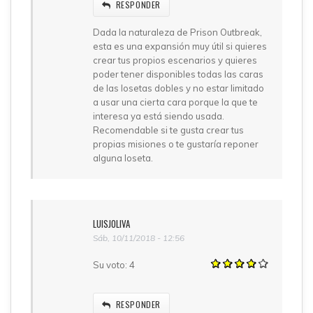
RESPONDER
Dada la naturaleza de Prison Outbreak,
esta es una expansión muy útil si quieres
crear tus propios escenarios y quieres
poder tener disponibles todas las caras
de las losetas dobles y no estar limitado
a usar una cierta cara porque la que te
interesa ya está siendo usada.
Recomendable si te gusta crear tus
propias misiones o te gustaría reponer
alguna loseta.
LUISJOLIVA
Sáb, 10/11/2018 - 12:56
Su voto:
4
RESPONDER