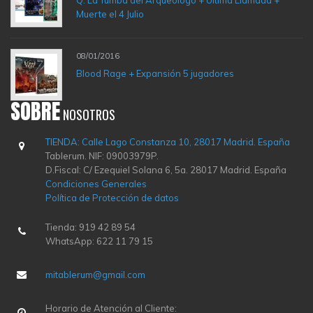
Q: La Tumba del Arqueólogo + Última Llamada +
Muerte el 4 Julio
08/01/2016
Blood Rage + Expansión 5 jugadores
SOBRE
NOSOTROS
TIENDA: Calle Lago Constanza 10, 28017 Madrid. España
Tablerum. NIF: 09003979P.
D.Fiscal: C/ Ezequiel Solana 6, 5a. 28017 Madrid. España
Condiciones Generales
Política de Protección de datos
Tienda: 919 42 89 54
WhatsApp: 622 11 79 15
mitablerum@gmail.com
Horario de Atención al Cliente: