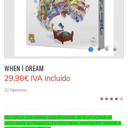
WHEN I DREAM
29,98€
IVA incluido
22
Opiniones
RECUERDA QUE SI ERES TABLERUNIANO SE TE APLICARÁ UN
DESCUENTO AUTOMÁTICO EN ESTE JUEGO, ¡PINCHA EN "AÑADIR A