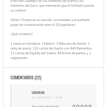
¡Pero ten cuidado con los Hombres de Arena y los
Hombres del Saco, que intentarán que el Soñador pierda
su camino!
When I Dream es un sencillo, encantador y ensoñador
juego de comunicación para 4-10 jugadores.
¿Qué contiene?
1 cama en miniatura, 1 tablero, 1 Máscara de dormir, 1
reloj de arena, 110 cartas de Sueño con 440 Elementos,
11 cartas de Espíritu del Sueño, 94 fichas de puntos y 1
reglamento.
COMENTARIOS (22)
LUISJOLIVA
Jue, 09/11/2017 - 22:46
Sin votos (todavía)