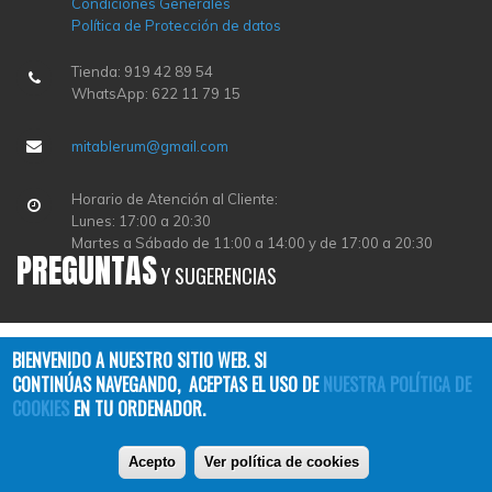
Condiciones Generales
Política de Protección de datos
Tienda: 919 42 89 54
WhatsApp: 622 11 79 15
mitablerum@gmail.com
Horario de Atención al Cliente:
Lunes: 17:00 a 20:30
Martes a Sábado de 11:00 a 14:00 y de 17:00 a 20:30
PREGUNTAS
Y SUGERENCIAS
BIENVENIDO A NUESTRO SITIO WEB. SI
CONTINÚAS NAVEGANDO, ACEPTAS EL USO DE
NUESTRA POLÍTICA DE
COOKIES
EN TU ORDENADOR.
Copyright © 2026
TABLERUM
| All Rights Reserved
Acepto
Ver política de cookies