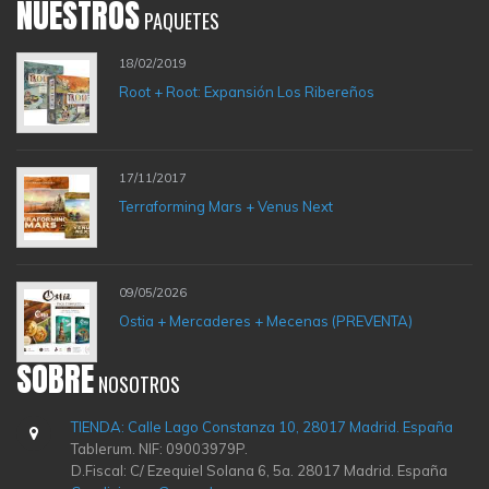
NUESTROS
PAQUETES
18/02/2019
Root + Root: Expansión Los Ribereños
17/11/2017
Terraforming Mars + Venus Next
09/05/2026
Ostia + Mercaderes + Mecenas (PREVENTA)
SOBRE
NOSOTROS
TIENDA: Calle Lago Constanza 10, 28017 Madrid. España
Tablerum. NIF: 09003979P.
D.Fiscal: C/ Ezequiel Solana 6, 5a. 28017 Madrid. España