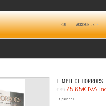
ROL
ACCESORIOS
TEMPLE OF HORRORS
75,65€
IVA in
€89
0
Opiniones