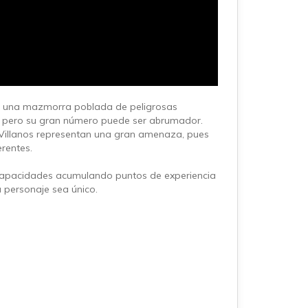
en una mazmorra poblada de peligrosas
do, pero su gran número puede ser abrumador.
os Villanos representan una gran amenaza, pues
erentes.
 capacidades acumulando puntos de experiencia
 personaje sea único.