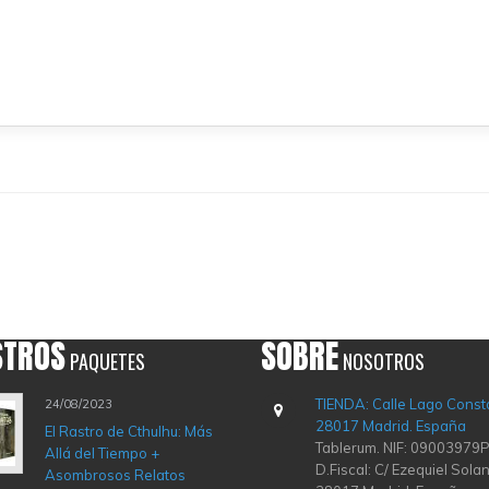
STROS
SOBRE
PAQUETES
NOSOTROS
TIENDA: Calle Lago Const
24/08/2023
28017 Madrid. España
El Rastro de Cthulhu: Más
Tablerum. NIF: 09003979P
Allá del Tiempo +
D.Fiscal: C/ Ezequiel Solan
Asombrosos Relatos