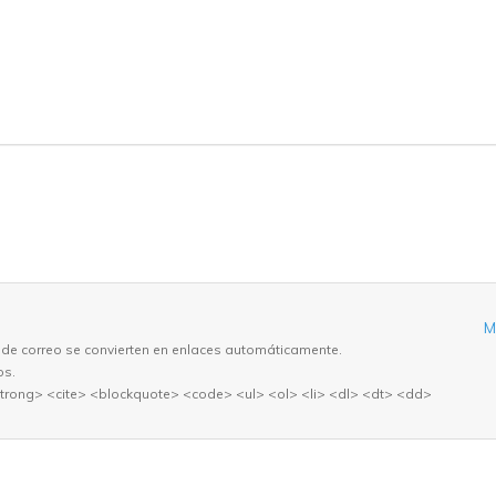
M
 de correo se convierten en enlaces automáticamente.
os.
trong> <cite> <blockquote> <code> <ul> <ol> <li> <dl> <dt> <dd>