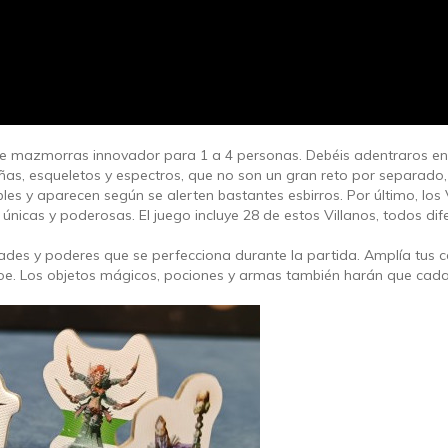
de mazmorras innovador para 1 a 4 personas. Debéis adentraros 
 arañas, esqueletos y espectros, que no son un gran reto por separa
ibles y aparecen según se alerten bastantes esbirros. Por último, l
 únicas y poderosas. El juego incluye 28 de estos Villanos, todos dif
ades y poderes que se perfecciona durante la partida. Amplía tus
oe.
Los objetos mágicos, pociones y armas también harán que cada