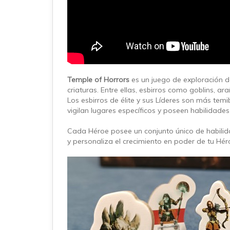
Temple of Horrors
es un juego de exploración 
criaturas. Entre ellas, esbirros como goblins,
Los esbirros de élite y sus Líderes son más tem
vigilan lugares específicos y poseen habilidades
Cada Héroe posee un conjunto único de habilid
y personaliza el crecimiento en poder de tu Hér