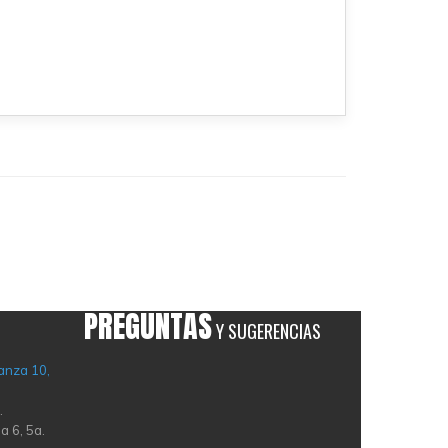
PREGUNTAS
Y SUGERENCIAS
anza 10,
.
a 6, 5a.