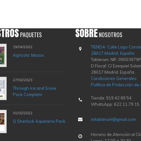
STROS
SOBRE
PAQUETES
NOSOTROS
TIENDA: Calle Lago Const
19/04/2022
28017 Madrid. España
Agrícola: Mazos
Tablerum. NIF: 09003979P
D.Fiscal: C/ Ezequiel Solan
28017 Madrid. España
Condiciones Generales
27/02/2023
Política de Protección de
Through Ice and Snow
Pack Completo
Tienda: 919 42 89 54
WhatsApp: 622 11 79 15
01/02/2022
mitablerum@gmail.com
Q Sherlock Aquelarre Pack
Horario de Atención al Cli
Lunes: 17:00 a 20:30