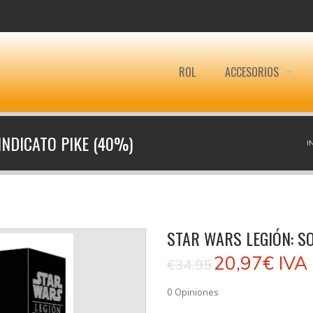
ROL
ACCESORIOS
INDICATO PIKE (40%)
I
STAR WARS LEGIÓN: S
20,97€
IVA 
€34.95
0
Opiniones