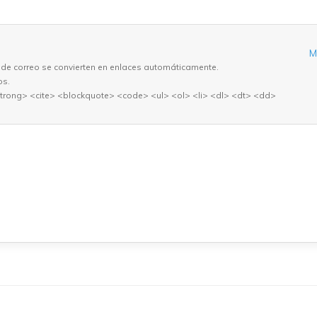
M
 de correo se convierten en enlaces automáticamente.
os.
trong> <cite> <blockquote> <code> <ul> <ol> <li> <dl> <dt> <dd>