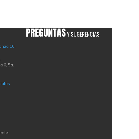
PREGUNTAS
Y SUGERENCIAS
anza 10,
.
a 6, 5a.
 datos
ente: