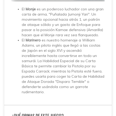
El
Monje
es un poderoso luchador con una gran
carta de arma, "Puñalada Jumonji Yari". Un
movimiento opcional hacia atrás 1, un patrón
de ataque sólido y un gasto de Enfoque para
pasar a la posición Kamae defensiva (Amarilla)
hacen que el Monje rara vez sea flanqueado.
El
Marinero
es nuestro homenaje a William
Adams, un piloto inglés que llegó a las costas
de Japón en el siglo XVI y ascendió
increíblemente hasta convertirse en todo un
samurái.
La Habilidad Especial de su Carta
Básica te permite cambiar la Pistola por su
Espada Carrack; mientras la Pistola esté fuera,
puedes usarla para coger la Carta de Habilidad
de Ataque Dorada "Disparo Temible" o
defenderte usándola como un garrote
rudimentario.
¿QUÉ OPINAS DE ESTE JUEGO?