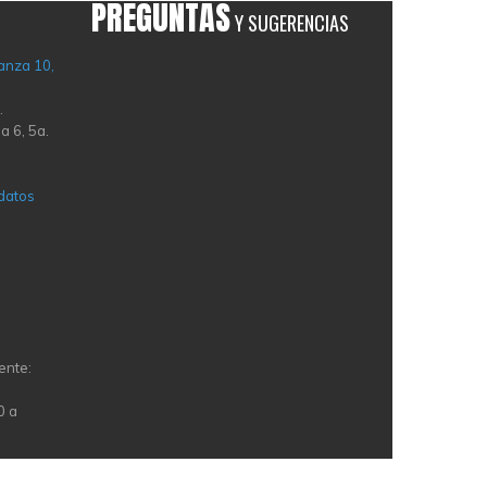
PREGUNTAS
Y SUGERENCIAS
anza 10,
.
a 6, 5a.
 datos
ente:
0 a