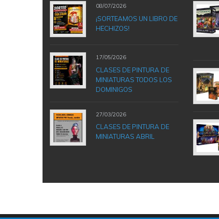
08/07/2026
¡SORTEAMOS UN LIBRO DE
HECHIZOS!
17/05/2026
CLASES DE PINTURA DE
MINIATURAS TODOS LOS
DOMINIGOS
27/03/2026
CLASES DE PINTURA DE
MINIATURAS ABRIL