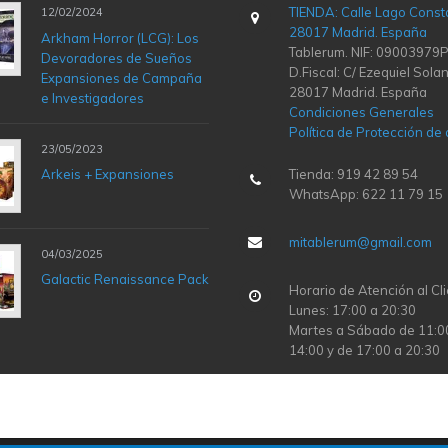
TIENDA: Calle Lago Const
12/02/2024
28017 Madrid. España
Arkham Horror (LCG): Los
Tablerum. NIF: 09003979P
Devoradores de Sueños
D.Fiscal: C/ Ezequiel Solan
Expansiones de Campaña
28017 Madrid. España
e Investigadores
Condiciones Generales
Política de Protección de
23/05/2023
Arkeis + Expansiones
Tienda: 919 42 89 54
WhatsApp: 622 11 79 15
mitablerum@gmail.com
04/03/2025
Galactic Renaissance Pack
Horario de Atención al Cli
Lunes: 17:00 a 20:30
Martes a Sábado de 11:0
14:00 y de 17:00 a 20:30