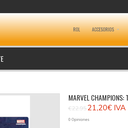
ROL
ACCESORIOS
YE
MARVEL CHAMPIONS: 
21,20€
IVA 
€22.95
0
Opiniones