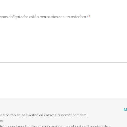
ampos obligatorios están marcardos con un asterisco *
*
M
 de correo se convierten en enlaces automáticamente.
os.
trong> <cite> <blockquote> <code> <ul> <ol> <li> <dl> <dt> <dd>