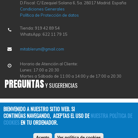
D.Fiscal: C/ Ezequiel Solana 6, 5a. 28017 Madrid. España
Condiciones Generales
Política de Protección de datos
Tienda: 919 42 89 54
WhatsApp: 622 11 79 15
mitablerum@gmail.com
Horario de Atención al Cliente:
Lunes: 17:00 a 20:30
Martes a Sábado de 11:00 a 14:00 y de 17:00 a 20:30
PREGUNTAS
Y SUGERENCIAS
BIENVENIDO A NUESTRO SITIO WEB. SI
CONTINÚAS NAVEGANDO, ACEPTAS EL USO DE
NUESTRA POLÍTICA DE
COOKIES
EN TU ORDENADOR.
Copyright © 2026
TABLERUM
| All Rights Reserved
Acepto
Ver política de cookies