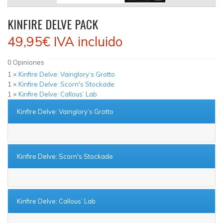
KINFIRE DELVE PACK
49,95€
IVA incluido
0
Opiniones
1 ×
Kinfire Delve: Vainglory’s Grotto
1 ×
Kinfire Delve: Scorn's Stockade
1 ×
Kinfire Delve: Callous’ Lab
Kinfire Delve: Vainglory’s Grotto
Kinfire Delve: Scorn's Stockade
Kinfire Delve: Callous’ Lab