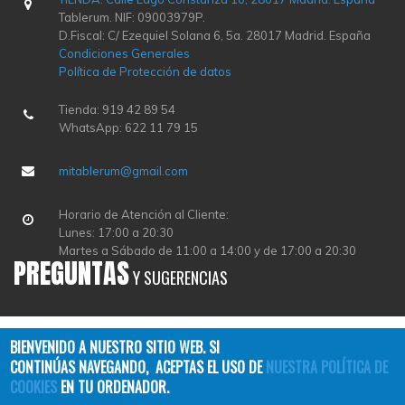
Tablerum. NIF: 09003979P.
D.Fiscal: C/ Ezequiel Solana 6, 5a. 28017 Madrid. España
Condiciones Generales
Política de Protección de datos
Tienda: 919 42 89 54
WhatsApp: 622 11 79 15
mitablerum@gmail.com
Horario de Atención al Cliente:
Lunes: 17:00 a 20:30
Martes a Sábado de 11:00 a 14:00 y de 17:00 a 20:30
PREGUNTAS
Y SUGERENCIAS
BIENVENIDO A NUESTRO SITIO WEB. SI
CONTINÚAS NAVEGANDO, ACEPTAS EL USO DE
NUESTRA POLÍTICA DE
COOKIES
EN TU ORDENADOR.
Copyright © 2026
TABLERUM
| All Rights Reserved