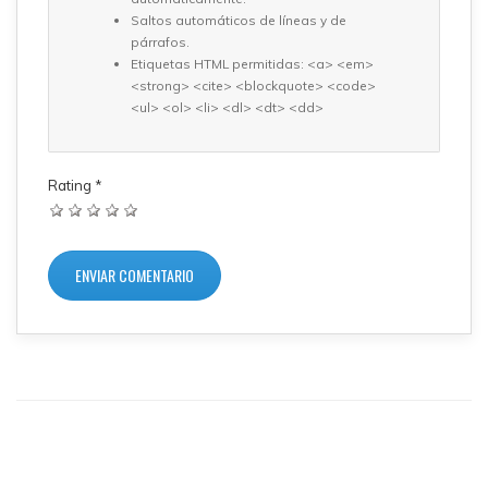
Saltos automáticos de líneas y de
párrafos.
Etiquetas HTML permitidas: <a> <em>
<strong> <cite> <blockquote> <code>
<ul> <ol> <li> <dl> <dt> <dd>
Rating
*