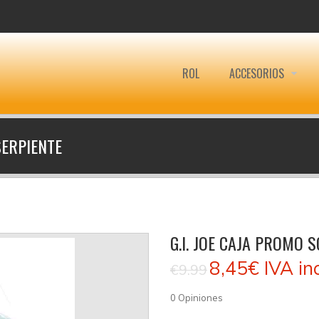
ROL
ACCESORIOS
SERPIENTE
G.I. JOE CAJA PROMO 
8,45€
IVA in
€9.99
0
Opiniones