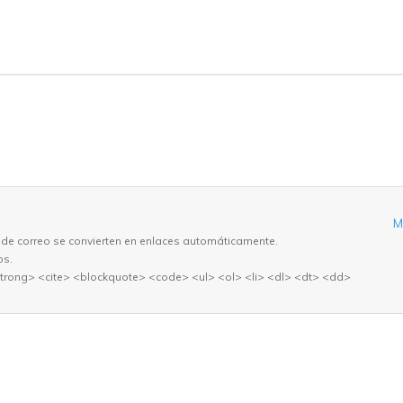
M
 de correo se convierten en enlaces automáticamente.
os.
trong> <cite> <blockquote> <code> <ul> <ol> <li> <dl> <dt> <dd>