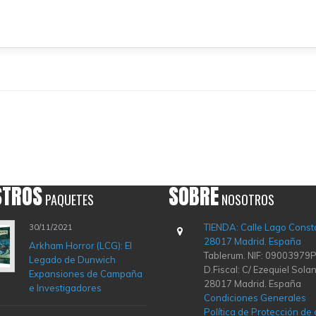
STROS
SOBRE
PAQUETES
NOSOTROS
TIENDA: Calle Lago Const
30/11/2021
28017 Madrid. España
Arkham Horror (LCG): El
Tablerum. NIF: 09003979P
Legado de Dunwich
D.Fiscal: C/ Ezequiel Solan
Expansiones de Campaña
28017 Madrid. España
e Investigadores
Condiciones Generales
Política de Protección de