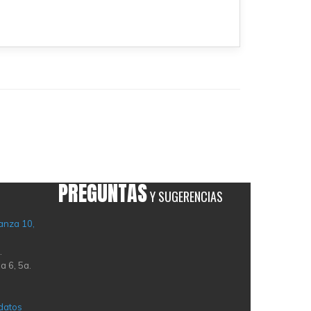
PREGUNTAS
Y SUGERENCIAS
anza 10,
.
a 6, 5a.
 datos