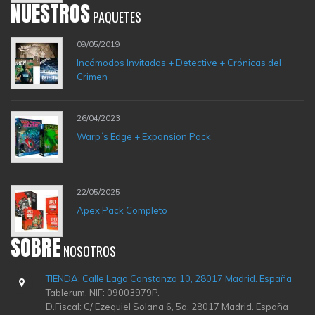
NUESTROS
PAQUETES
09/05/2019
Incómodos Invitados + Detective + Crónicas del
Crimen
26/04/2023
Warp´s Edge + Expansion Pack
22/05/2025
Apex Pack Completo
SOBRE
NOSOTROS
TIENDA: Calle Lago Constanza 10, 28017 Madrid. España
Tablerum. NIF: 09003979P.
D.Fiscal: C/ Ezequiel Solana 6, 5a. 28017 Madrid. España