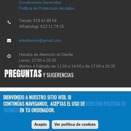
Condiciones Generales
Política de Protección de datos
Tienda: 919 42 89 54
WhatsApp: 622 11 79 15
mitablerum@gmail.com
Horario de Atención al Cliente:
Lunes: 17:00 a 20:30
Martes a Sábado de 11:00 a 14:00 y de 17:00 a 20:30
PREGUNTAS
Y SUGERENCIAS
BIENVENIDO A NUESTRO SITIO WEB. SI
CONTINÚAS NAVEGANDO, ACEPTAS EL USO DE
NUESTRA POLÍTICA DE
COOKIES
EN TU ORDENADOR.
Copyright © 2026
TABLERUM
| All Rights Reserved
Acepto
Ver política de cookies