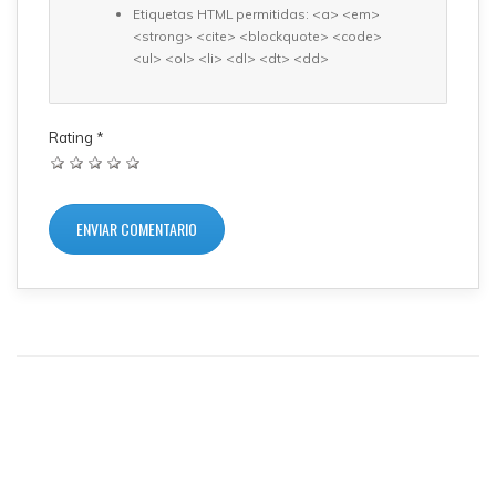
Etiquetas HTML permitidas: <a> <em>
<strong> <cite> <blockquote> <code>
<ul> <ol> <li> <dl> <dt> <dd>
Rating
*