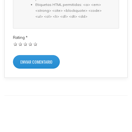
Etiquetas HTML permitidas: <a> <em>
<strong> <cite> <blockquote> <code>
<ul> <ol> <li> <dl> <dt> <dd>
Rating
*