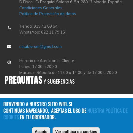
D.Fiscal: C/ Ezequiel Solana 6, 5a. 28017 Madrid. España
Condiciones Generales
Política de Protección de datos
Tienda: 919 42 89 54
WhatsApp: 622 11 79 15
mitablerum@gmail.com
Horario de Atención al Cliente:
Lunes: 17:00 a 20:30
Martes a Sábado de 11:00 a 14:00 y de 17:00 a 20:30
PREGUNTAS
Y SUGERENCIAS
BIENVENIDO A NUESTRO SITIO WEB. SI
CONTINÚAS NAVEGANDO, ACEPTAS EL USO DE
NUESTRA POLÍTICA DE
COOKIES
EN TU ORDENADOR.
Copyright © 2026
TABLERUM
| All Rights Reserved
Acepto
Ver política de cookies