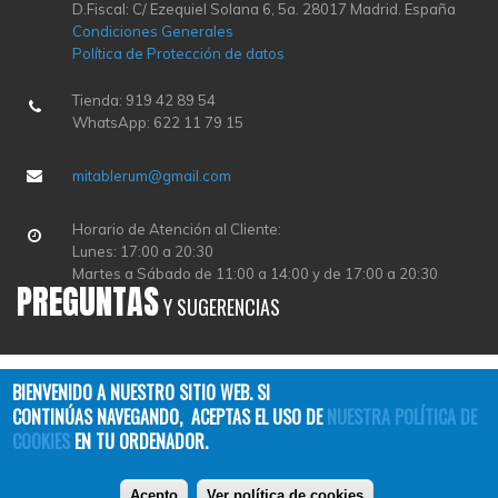
D.Fiscal: C/ Ezequiel Solana 6, 5a. 28017 Madrid. España
Condiciones Generales
Política de Protección de datos
Tienda: 919 42 89 54
WhatsApp: 622 11 79 15
mitablerum@gmail.com
Horario de Atención al Cliente:
Lunes: 17:00 a 20:30
Martes a Sábado de 11:00 a 14:00 y de 17:00 a 20:30
PREGUNTAS
Y SUGERENCIAS
BIENVENIDO A NUESTRO SITIO WEB. SI
CONTINÚAS NAVEGANDO, ACEPTAS EL USO DE
NUESTRA POLÍTICA DE
COOKIES
EN TU ORDENADOR.
Copyright © 2026
TABLERUM
| All Rights Reserved
Acepto
Ver política de cookies