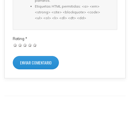
párrafos.
Etiquetas HTML permitidas: <a> <em>
<strong> <cite> <blockquote> <code>
<ul> <ol> <li> <dl> <dt> <dd>
Rating
*