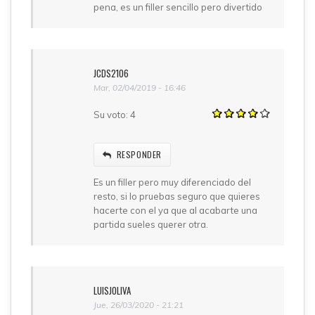
pena, es un filler sencillo pero divertido
JCDS2106
Mar, 02/04/2019 - 16:46
Su voto:
4
RESPONDER
Es un filler pero muy diferenciado del
resto, si lo pruebas seguro que quieres
hacerte con el ya que al acabarte una
partida sueles querer otra.
LUISJOLIVA
Jue, 26/03/2020 - 21:21