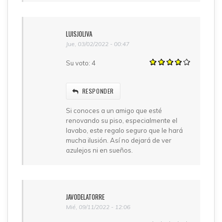
LUISJOLIVA
Jue, 03/02/2022 - 00:47
Su voto:
4
RESPONDER
Si conoces a un amigo que esté
renovando su piso, especialmente el
lavabo, este regalo seguro que le hará
mucha ilusión. Así no dejará de ver
azulejos ni en sueños.
JAVODELATORRE
Mié, 09/11/2022 - 12:06