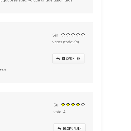
3 jugadores solo, ya que añade automatas.
Sin
votos (todavía)
RESPONDER
iten
Su
voto:
4
RESPONDER