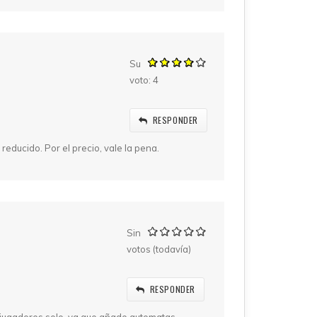
Su
voto:
4
RESPONDER
educido. Por el precio, vale la pena.
Sin
votos (todavía)
RESPONDER