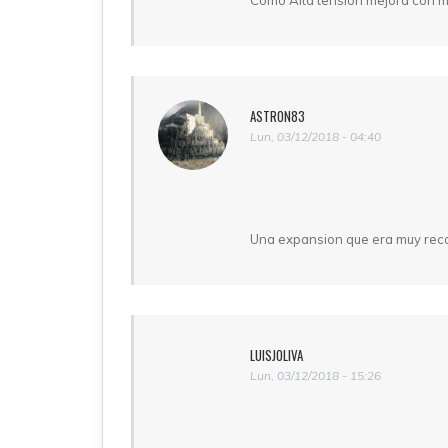
Como Alta tensión mejora con mu
ASTRON83
Lun, 03/12/2018 - 04:40
Una expansion que era muy reco
LUISJOLIVA
Lun, 03/12/2018 - 15:26