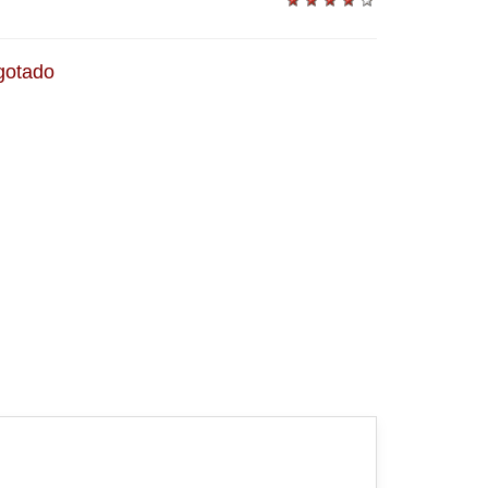
otado